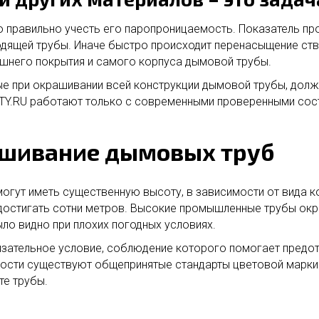
 правильно учесть его паропроницаемость. Показатель пр
ящей трубы. Иначе быстро происходит перенасыщение ств
ешнего покрытия и самого корпуса дымовой трубы.
ые при окрашивании всей конструкции дымовой трубы, долж
TY.RU работают только с современными проверенными соста
ашивание дымовых труб
гут иметь существенную высоту, в зависимости от вида ко
остигать сотни метров. Высокие промышленные трубы окр
ло видно при плохих погодных условиях.
язательное условие, соблюдение которого помогает предот
ности существуют общепринятые стандарты цветовой маркир
те трубы.