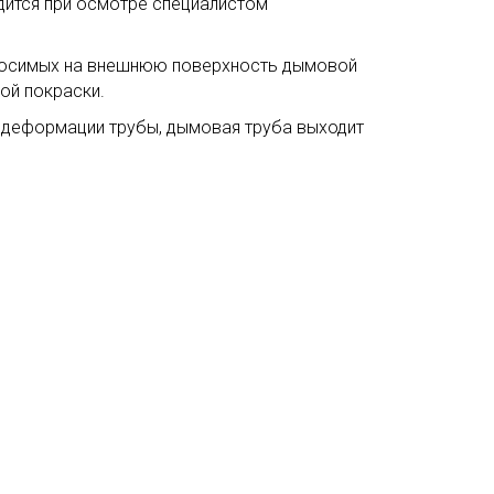
дится при осмотре специалистом
аносимых на внешнюю поверхность дымовой
ой покраски.
 и деформации трубы, дымовая труба выходит