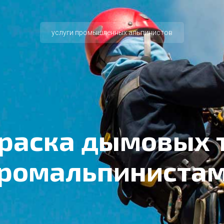
услуги промышленных альпинистов
раска дымовых 
ромальпиниста