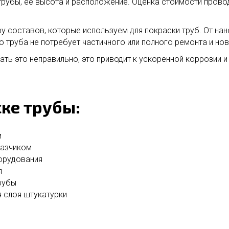
 трубы, ее высота и расположение. Оценка стоимости прово
у составов, которые используем для покраски труб. От н
о труба не потребует частичного или полного ремонта и нов
ать это неправильно, это приводит к ускоренной коррозии
ске трубы:
и
казчиком
борудования
я
рубы
 слоя штукатурки