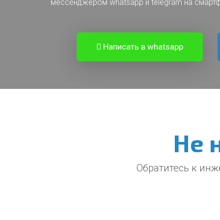
мессенджером whatsapp и telegram на смарт
Написать в whatsapp
Не 
Обратитесь к инж