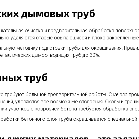
ских дымовых труб
щательная очистка и предварительная обработка поверхност
льно удаляются старые осыпающиеся и плохо закрепленные 
ьную методику подготовки трубы для окрашивания. Прави
металлических дымоотводящих труб до 30%.
нных труб
е требуют большой предварительной работы. Сначала пр
знений, удаляются все возможные отслоения. Сколы и тре
ении участков с коррозией бетона требуется обработка сп
бработки бетонного слоя труба окрашивается специальной 
 и других материалов – это зада