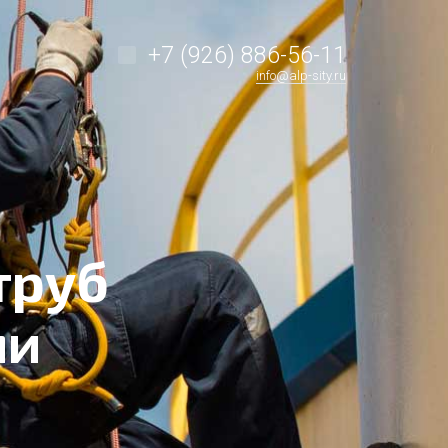
+7 (926) 886-56-11
info@alp-sity.ru
труб
ми