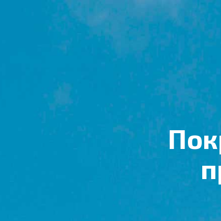
Пок
п