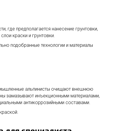
и, где предполагается нанесение грунтовки,
слои краски и грунтовки.
льно подобранные технологии и материалы
омышленные альпинисты очищают внешнюю
щины замазывают инъекционными материалами,
ециальными антикоррозийными составами.
краской.
ча для специалиста